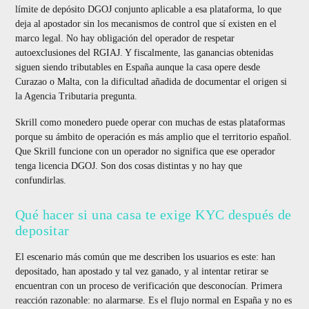
límite de depósito DGOJ conjunto aplicable a esa plataforma, lo que
deja al apostador sin los mecanismos de control que sí existen en el
marco legal. No hay obligación del operador de respetar
autoexclusiones del RGIAJ. Y fiscalmente, las ganancias obtenidas
siguen siendo tributables en España aunque la casa opere desde
Curazao o Malta, con la dificultad añadida de documentar el origen si
la Agencia Tributaria pregunta.
Skrill como monedero puede operar con muchas de estas plataformas
porque su ámbito de operación es más amplio que el territorio español.
Que Skrill funcione con un operador no significa que ese operador
tenga licencia DGOJ. Son dos cosas distintas y no hay que
confundirlas.
Qué hacer si una casa te exige KYC después de
depositar
El escenario más común que me describen los usuarios es este: han
depositado, han apostado y tal vez ganado, y al intentar retirar se
encuentran con un proceso de verificación que desconocían. Primera
reacción razonable: no alarmarse. Es el flujo normal en España y no es