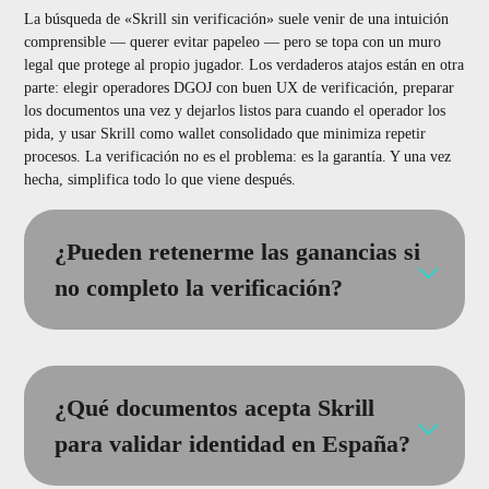
La búsqueda de «Skrill sin verificación» suele venir de una intuición
comprensible — querer evitar papeleo — pero se topa con un muro
legal que protege al propio jugador. Los verdaderos atajos están en otra
parte: elegir operadores DGOJ con buen UX de verificación, preparar
los documentos una vez y dejarlos listos para cuando el operador los
pida, y usar Skrill como wallet consolidado que minimiza repetir
procesos. La verificación no es el problema: es la garantía. Y una vez
hecha, simplifica todo lo que viene después.
¿Pueden retenerme las ganancias si
no completo la verificación?
¿Qué documentos acepta Skrill
para validar identidad en España?