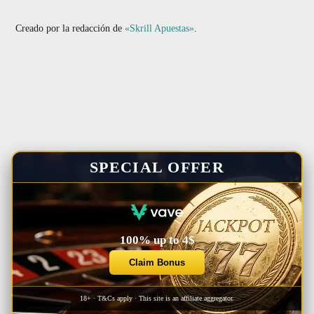
Creado por la redacción de
«Skrill Apuestas»
.
SPECIAL OFFER
100% up to 4$
Claim Bonus
18+ · T&Cs apply · This site is an affiliate aggregator.