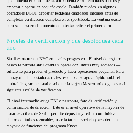
que alimenta el mito. Puedes abrir cuenta Skrill con datos básicos y
empezar a operar en pequeña escala. También puedes, en algunos
operadores DGOJ, depositar pequeñas cantidades iniciales antes de
completar verificación completa en el sportsbook. La ventana existe,
pero se cierra en el momento de intentar retirar el primer euro.
Niveles de verificación y qué desbloquea cada
uno
Skrill estructura su KYC en niveles progresivos. El nivel de registro
básico te permite abrir cuenta y operar con límites muy acotados —
suficiente para probar el producto y hacer operaciones pequeñas. Para
la mayoría de apostadores reales, este nivel se agota rápido: subir el
umbral de gasto mensual o solicitar la tarjeta Mastercard exige pasar al
siguiente escalón de verificación.
El nivel intermedio exige DNI o pasaporte, foto de verificación y
confirmación de dirección. Este es el nivel operativo de la mayoría de
usuarios activos de Skrill: permite depositar y retirar con fluidez
dentro de límites razonables, usar la tarjeta asociada y acceder a la
mayoría de funciones del programa Knect.