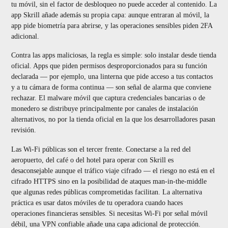
tu móvil, sin el factor de desbloqueo no puede acceder al contenido. La
app Skrill añade además su propia capa: aunque entraran al móvil, la
app pide biometría para abrirse, y las operaciones sensibles piden 2FA
adicional.
Contra las apps maliciosas, la regla es simple: solo instalar desde tienda
oficial. Apps que piden permisos desproporcionados para su función
declarada — por ejemplo, una linterna que pide acceso a tus contactos
y a tu cámara de forma continua — son señal de alarma que conviene
rechazar. El malware móvil que captura credenciales bancarias o de
monedero se distribuye principalmente por canales de instalación
alternativos, no por la tienda oficial en la que los desarrolladores pasan
revisión.
Las Wi-Fi públicas son el tercer frente. Conectarse a la red del
aeropuerto, del café o del hotel para operar con Skrill es
desaconsejable aunque el tráfico viaje cifrado — el riesgo no está en el
cifrado HTTPS sino en la posibilidad de ataques man-in-the-middle
que algunas redes públicas comprometidas facilitan. La alternativa
práctica es usar datos móviles de tu operadora cuando haces
operaciones financieras sensibles. Si necesitas Wi-Fi por señal móvil
débil, una VPN confiable añade una capa adicional de protección.