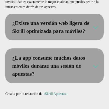
invisibilidad es exactamente la mejor cualidad que puedes pedir a la
infraestructura detrás de tus apuestas.
¿Existe una versión web ligera de
Skrill optimizada para móviles?
¿La app consume muchos datos
móviles durante una sesión de
apuestas?
Creado por la redacción de
«Skrill Apuestas»
.