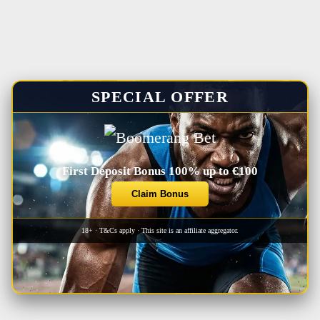
SPECIAL OFFER
First Deposit Bonus 100% up to €100
Claim Bonus
18+ · T&Cs apply · This site is an affiliate aggregator.