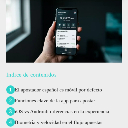
Índice de contenidos
El apostador español es móvil por defecto
Funciones clave de la app para apostar
iOS vs Android: diferencias en la experiencia
Biometría y velocidad en el flujo apuestas